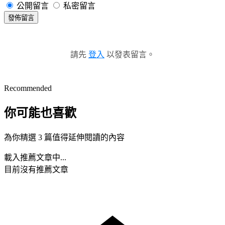
公開留言
私密留言
發佈留言
請先
登入
以發表留言。
Recommended
你可能也喜歡
為你精選 3 篇值得延伸閱讀的內容
載入推薦文章中...
目前沒有推薦文章