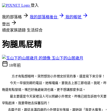
登入
我的部落格
我的部落格後台
我的帳號
登出
頑皮家族語錄
生活綜合
狗腿馬屁精
玉山下的山居歲月
18年前
方才
有點想睡時，突然想到小外甥女好笑的事，還是寫下來分享！
今天一早接到卿的電話，她喉嚨痛，要我去上那三節母語。我呢，昨
晚還有點發燒，嘴巴好幾處破洞也痛，更不想講那麼多話。
最主要還是今天家裡沒人可以照顧小外甥女，昨晚已經告訴她今天要
早點起床，我要帶她去採蕃茄的！
去園子前，跟這未滿四歲的小外甥女扮鬼臉，跟她說「我是大魔鬼」，