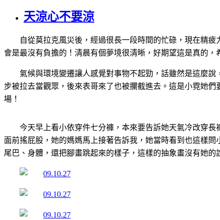
天涼心不要涼
自從莫拉克風災後，經過很長一段時間的忙碌，現在精疲
會是最沒有負擔的！清晨有個夢境很清晰，好期望這是真的，
氣候與環境變遷讓人感覺對事物不起勁，話雖然是這麼說
步被拉去當觀眾，後來表哥來了也被攔截進去。這是小霓她們
場！
今天早上看小依穿件七分褲，本來要告訴她天氣冷改穿長
面前搖屁股，她的媽媽馬上接著告訴我，她當時看到也這樣問
尾巴、身體，還把腳畫跳起來的樣子，這樣的抽象畫沒有她的