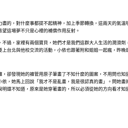
力盡的，對什麼事都提不起精神，加上季節轉換，這兩天的氣溫
希望這場夢不只是心裡的補償作用反射
。
，不過，家裡有兩個寶貝，她們才是我們這群大人生活的潤滑劑
要上台北與他校交流的活動，小依也跟著附和姐姐一起瘋，昨晚
褲，卻發現她的褲管用原子筆畫了不知什麼的圖案，不用問也知
小依，她馬上回說「我才不是亂畫，我是很認真的畫」。問她畫
說明還不知道，原來是她穿著畫的，所以必須從她的方向看才知