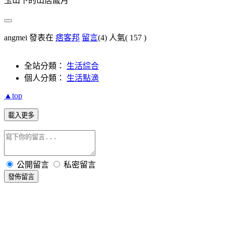
玉山下的山居歲月
angmei 發表在
痞客邦
留言
(4)
人氣(
157
)
全站分類：
生活綜合
個人分類：
生活點滴
▲top
載入更多
公開留言
私密留言
發佈留言