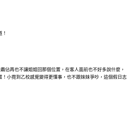
道！
機霸佔再也不讓姐姐回那個位置，在客人面前也不好多說什麼，
置！小霓到乙校感覺變得更懂事，也不跟妹妹爭吵，這個假日志