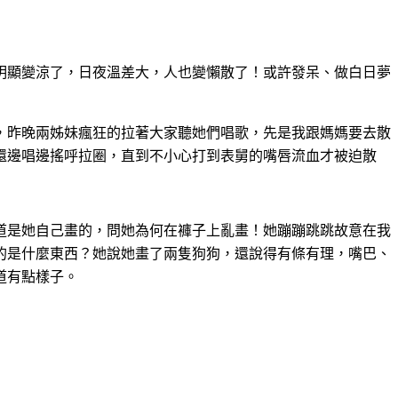
明顯變涼了，日夜溫差大，人也變懶散了！或許發呆、做白日夢
，昨晚兩姊妹瘋狂的拉著大家聽她們唱歌，先是我跟媽媽要去散
還邊唱邊搖呼拉圈，直到不小心打到表舅的嘴唇流血才被迫散
道是她自己畫的，問她為何在褲子上亂畫！她蹦蹦跳跳故意在我
的是什麼東西？她說她畫了兩隻狗狗，還說得有條有理，嘴巴、
道有點樣子
。