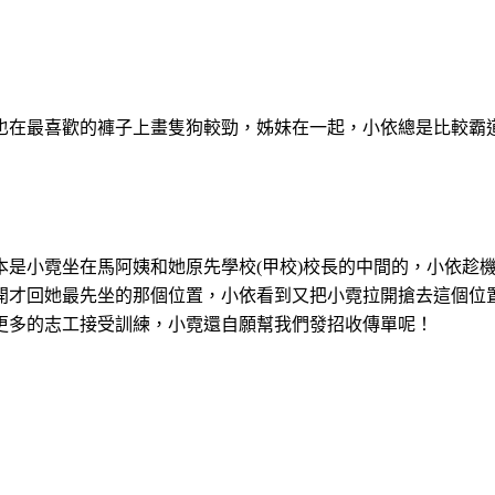
也在最喜歡的褲子上畫隻狗較勁，姊妹在一起，小依總是比較霸
本是小霓坐在馬阿姨和她原先學校
(
甲校
)
校長的中間的，小依趁
開才回她最先坐的那個位置，小依看到又把小霓拉開搶去這個位
更多的志工接受訓練，小霓還自願幫我們發招收傳單呢！