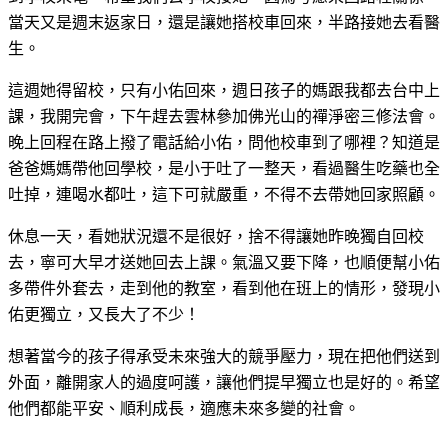
當天又是週末返家日，還是讓她搭校車回來，半路接她去看醫
生。
這週她得留校，只有小佑回來，週日孩子的媽跟我都去台中上
課，我開完會，下午趕去雲林參加佛光山的禪淨密三修法會。
晚上回程在路上撥了電話給小佑，問他校車到了哪裡？知道是
爸爸媽媽帶他回學校，是小于吐了一整天，看過醫生吃藥也全
吐掉，連喝水都吐，這下可就嚴重，不得不去帶她回家照顧。
休息一天，看她狀況還不是很好，捨不得讓她昨晚獨自回校
去，寧可大早才送她回去上課。氣溫又要下降，也順便幫小佑
多帶件外套去，走到他的教室，看到他在班上的情形，發現小
佑更獨立，又長大了不少！
想著當今的孩子得承受未來強大的競爭壓力，現在把他們送到
外面，離開家人的過度呵護，讓他們提早獨立也是好的。希望
他們都能平安、順利成長，適應未來多變的社會。