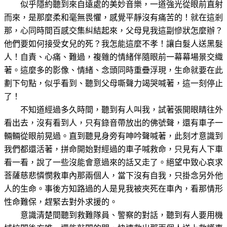
似乎隱約聽到來自遠處的美妙音樂，一道強光從眼前直射
而來，是那麼柔和毫無畏懼，感覺平靜沒有痛苦的！就在這剎
那，心同時間百感交集糾結起來，父母見我這副慘狀怎麼辦？
他們要如何接受女兒的死？我怎能這麼不孝！讓白髮人送黑髮
人！自責、心痛、難過，複雜的情緒伴隨眼前一幕幕場景交織
著。這麼多的影像、情緒、念頭同時重疊浮現，生命就要在此
劃下句點，似乎看到、聽到父母嘶聲力竭哭喊著，這一刻停止
了！
不知道經過多久時間，聽到有人叫我，試著張開眼睛往外
看出去，沒有看到人，只有錄音帶放出的佛號聲，還有車子一
輛輛從眼前晃過。直到聽見身旁有呻吟聲喊著，此刻才意識到
我們都還活著，拼命開始對經過的車子喊救命，只見有人下車
看一看，說了一些沒能會意過來的話又走了。絕望中致心哀求
菩薩慈悲憐憫救車內那兩個人，當下沒有自我，只掛念另外他
人的生命。事後方知路過的人是見我被夾死在車內，看那情形
性命難保，趕緊去對外求援的。
意識清楚間聽到救難隊員、警察的對話，聽到有人要用機