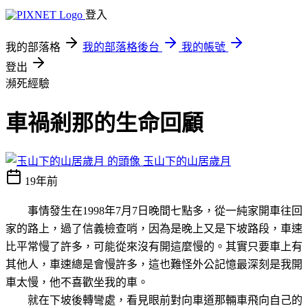
登入
我的部落格
我的部落格後台
我的帳號
登出
瀕死經驗
車禍剎那的生命回顧
玉山下的山居歲月
19年前
事情發生在
1998
年
7
月
7
日
晚間七點多，從一純家開車往回
家的路上，過了信義檢查哨，因為是晚上又是下坡路段，車速
比平常慢了許多，可能從來沒有開這麼慢的。其實只要車上有
其他人，車速總是會慢許多，這也難怪外公記憶最深刻是我開
車太慢，他不喜歡坐我的車。
就在下坡後轉彎處，看見眼前對向車道那輛車飛向自己的