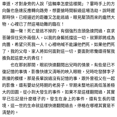
車道，才對身旁的人說「這輛車怎麼這樣開」？霎時手上的方
向盤也急速反應轉向路旁，想要搶時間躲過這場浩劫。說時遲
那時快，已經逼近的距離又怎能逃過，眼見壓頂而來的龐然大
物，心裡已了然這場劫難的臨在！
蹦一聲！死亡是逃不掉的，有個強烈念頭急速閃過，哀求
菩薩保住另外兩個人，以我的身軀抵擋這一切，就算即將成為
肉醬，希望只死我一人！心裡吶喊不能讓他們死，如果他們死
了，我的父母、家人將如何面對這一切，要面對悲慟還得幫我
擔負起這麼大的責任！
也在那剎那間，眼前快速翻閱出兒時的情景，有些是已不
復記憶的事情，影像快速又清晰的映入眼瞼，兒時吃發酵李子
跌撞的模樣，那是長輩說過沒有記憶的事，跟外曾祖父在一起
的影像，還有嬰幼兒時期的老房子，早期未整地前高低落差極
大的田園，從小到大發生的事件，如果不是這樣翻閱過，其實
早已忘記是什麼樣子的。發生在身上的事件，還有生長的環
境，這一世的生命就這樣快速翻閱過去，停格在哪裡其實是不
清楚的。