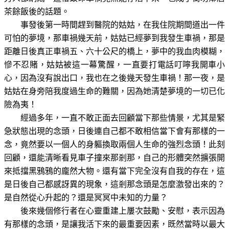
茶餘飯後的話題。
事發後第一時間趕到醫院的姑姑，在我住院期間道出一件
可怕的夢境，那車禍幾天前，姑姑已經夢到我發生車禍，那是
距離日後真正車禍五、六十公尺的橋上，夢中的我血肉模糊，
慘不忍賭，姑姑被這一幕驚醒，一直要打電話叮嚀我開車小
心，因為沒有說出口，我也在之後幾天發生車禍！那一夜，是
姑姑在身旁陪我度過生命的難關，因為她清楚夢境的一切已化
險為夷！
經過多年，一直不敢正面去回顧當下那些情景，尤其是緊
急狀態出現的念頭，日後連自己都不敢相信當下會有那樣的一
念，竟然要以一個人的身軀換取兩個人生命的強烈念頭！此刻
回顧，還能清晰看見車子撞來那剎那，自己的形體突然擴張開
來抵擋黑鴉鴉的龐然大物。還有當下完全沒有自我的存在，這
是日後自己都感訝異的現象，這剎那念頭是怎麼激發出來的？
是自然從心升起的？還是冥冥中未知的力量？
後來幾個修行者在心靈重建上屢次鼓勵、安慰，表示因為
有那樣的念頭，是讓我活下來的最重要因素，既然當時以最大