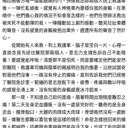
械拉開後方唯一還能敲開的門，快速救出那兩個人送上救護車
後。一陣忙亂過後，感覺有人伸進車內要穩住我的身軀，在黑
暗中，他們擔心我的情況不知會是怎樣的，他們在想辦法救出
被夾死不能動彈的我，一陣騷動加上劇烈振動，聽見拉扯車體
的聲音，沒有感覺的身軀被抱出車外，週遭所有的聲音了然於
心。
從開始有人來救，到上救護車，腦子是空白一片，心裡一
直掛念是先送往醫院那兩個人，意志力支撐告訴自己不能睡
著！要感覺能呼吸！清楚那不是怕死，而是要確定他們能安然
到醫院，救護車司機與隨車的親戚明白我的擔憂，沿途試圖安
慰我他們沒事，一路沒有停止的連絡，直到告訴我他們已經進
了醫院急診室。緊繃的意志放鬆下來，疲憊、疼痛與難以呼吸
的感覺全湧上來，沒有知覺的身軀感覺冰冷起來。
那一夜，不知道自己如何度過，隨著時間出現極度難忍之
痛！第二天全身淤血腫脹，沒有一處是完好的，離奇的是全身
淤血，髖骨脫臼，大腿的肉擠成大肉球，骨頭竟然沒有一處斷
裂，連醫生都難以置信會是這樣的情形！命是怎樣撿回來的連
旁人都納悶，這樁致命車禍竟然能存活下來，也成了街坊鄰居