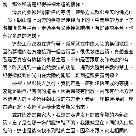
動，那依稀清楚記得夢裡木造的樓梯。
清晨的夢卻是剛新建的寺院，建築方式就跟今天的佛光山
一般，朝山道上兩旁的建築是連綿而上的，中間地帶仍是上了
階梯後會有平台，走過平台又連接著階梯，有好幾層平台，也
有好多層的階梯。
這些工程都還在進行著，感覺就在中國大陸的某個地區，
因為夢裡的右方連接到一個古蹟區，很像敦煌古蹟，真想查查
看是否真會有這樣的事發生著，不知是否跟朋友昨晚說的有
關？昨天提到一些自然療法的功能，提到大陸對宗教的禁止，
記得還談到佛光山在大陸的開展，難到這跟夢有關連？
夢裡，是跟純去旅行，我們走進一座興建快完成的寺院，
感覺是跟自己有關的道場，因為還沒有開放，內部有些地方是
不能進入的。我們往朝山道的右方走，看到一座橋連接到一座
古蹟石窟，我們就這樣走去參觀又出來。
或許因為是自家人，我還是走進沒有開放參觀的內部建
築。忘了是在那一道門脫掉鞋子的，我跟純是在不同的入口脫
鞋的，這也是後來找不到鞋的主因，因為不跟人家走相同的