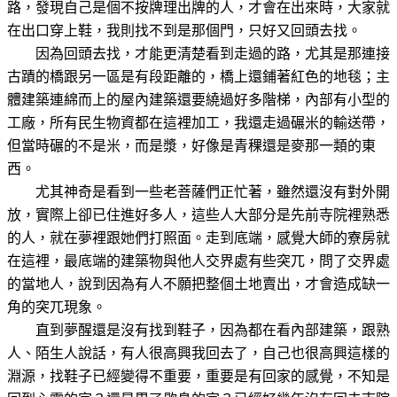
路，發現自己是個不按牌理出牌的人，才會在出來時，大家就
在出口穿上鞋，我則找不到是那個門，只好又回頭去找。
因為回頭去找，才能更清楚看到走過的路，尤其是那連接
古蹟的橋跟另一區是有段距離的，橋上還鋪著紅色的地毯；主
體建築連綿而上的屋內建築還要繞過好多階梯，內部有小型的
工廠，所有民生物資都在這裡加工，我還走過碾米的輸送帶，
但當時碾的不是米，而是漿，好像是青稞還是麥那一類的東
西。
尤其神奇是看到一些老菩薩們正忙著，雖然還沒有對外開
放，實際上卻已住進好多人，這些人大部分是先前寺院裡熟悉
的人，就在夢裡跟她們打照面。走到底端，感覺大師的寮房就
在這裡，最底端的建築物與他人交界處有些突兀，問了交界處
的當地人，說到因為有人不願把整個土地賣出，才會造成缺一
角的突兀現象。
直到夢醒還是沒有找到鞋子，因為都在看內部建築，跟熟
人、陌生人說話，有人很高興我回去了，自己也很高興這樣的
淵源，找鞋子已經變得不重要，重要是有回家的感覺，不知是