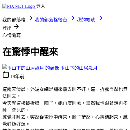
登入
我的部落格
我的部落格後台
我的帳號
登出
心情隨寫
在驚悸中醒來
玉山下的山居歲月
19年前
這兩天清晨，外甥女總是翻來覆去睡不好，這一折騰自然也無
法睡去。
今天就這樣被折騰一陣子，她再度睡著，當然我也跟著想再多
睡一會兒的，
感覺才睡去，突然從驚悸中醒來，腦子茫然，心糾結起來，感
覺好煩好煩。