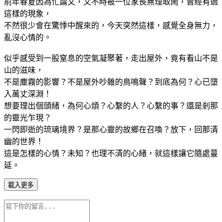
前年春夏因為忙論文，又不時被一位家長無理取鬧，曾經有過
這樣的現象，
不然很少會在驚悸中醒來的，今天突然這樣，感覺全身無力，
亂沒心情的。
似乎感受到一股窒息的空氣凝聚著，走出屋外，竟有看山不是
山的滋味，
不是塵霧的影響？不是屋外吵雜的鳥鳴聲？到底為何？心已墮
入萬丈深淵！
想要理出個頭緒，為何心煩？心繫的人？心繫的事？還是剎那
的靈光乍現？
一閃即逝的琉璃境界？是那心靈的故鄉在召喚？放下，回那清
幽的世界！
這是怎樣的心情？未知？也理不清的心緒，就這樣讓它隨處蔓
延。
載入更多