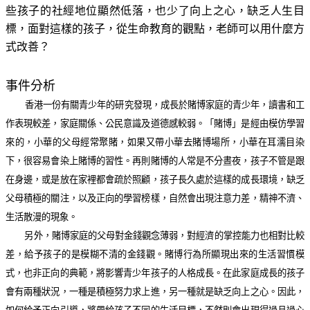
些孩子的社經地位顯然低落，也少了向上之心，缺乏人生目
標，面對這樣的孩子，從生命教育的觀點，老師可以用什麼方
式改善？
事件分析
香港一份有關青少年的研究發現，成長於賭博家庭的青少年，讀書和工
作表現較差，家庭關係、公民意識及道德感較弱。「賭博」是經由模仿學習
來的，小華的父母經常聚賭，如果又帶小華去賭博場所，小華在耳濡目染
下，很容易會染上賭博的習性。再則賭博的人常是不分晝夜，孩子不管是跟
在身邊，或是放在家裡都會疏於照顧，孩子長久處於這樣的成長環境，缺乏
父母積極的關注，以及正向的學習榜樣，自然會出現注意力差，精神不濟、
生活散漫的現象。
另外，賭博家庭的父母對金錢觀念薄弱，對經濟的掌控能力也相對比較
差，給予孩子的是模糊不清的金錢觀。賭博行為所顯現出來的生活習慣模
式，也非正向的典範，將影響青少年孩子的人格成長。在此家庭成長的孩子
會有兩種狀況，一種是積極努力求上進，另一種就是缺乏向上之心。因此，