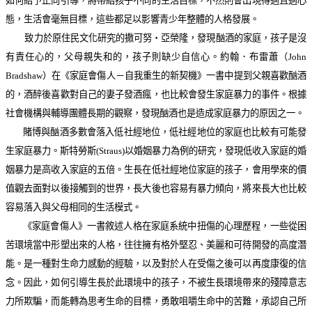
如何給予正向引導，將帶給孩子不同的生活目標，不然則會出現得過且過心
態，生活會毫無目標，這些都足以影響青少年整體的人格發展。
致力於原住民文化研究的撒可努
‧
亞榮隆，發現酗酒的家庭，孩子是沒
有責任心的，父母親失和的，孩子則缺少自信心。
約翰．布雷蕭（
John
Bradshaw
）在《家庭會傷人－自我重生的新契機》一書中提到
父親喜歡酗酒
的，酒醉後喜歡對自己的妻子發酒瘋，也比較會發生家庭暴力的事件。
根據
社會機構與輔導團體長期的觀察，發現
酗酒也是造成家庭暴力的原因之一。
賭博與酗酒多數會落入低社經地位，低社經地位的家庭也比較有可能發
生家庭暴力。斯特勞斯
(Straus)
以婚姻暴力為例的研究，發現低收入家庭的婚
姻暴力是高收入家庭的五倍。
生長在低社經地位家庭的孩子，會用學來的價
值觀去面對以後接觸到的世界，長大後也容易有暴力傾向，將來長大也比較
容易落入與父母相同的生活模式。
《家庭會傷人》一書敘述人格在家庭系統中扭傷的心理歷程，
一些從困
苦環境當中形塑出來的人格，往往擁有格外堅忍、美麗和可待開發的高度潛
能。是一種對生命力感動的經驗，以及對於人在受傷之後可以再度康復的信
念。因此，如何引導生長於此環境中的孩子，
不被生長環境帶來的殘障意志
力所欺騙，而能轉為思考生命的目標，勇敢咀嚼生命中的苦難，承認自己所