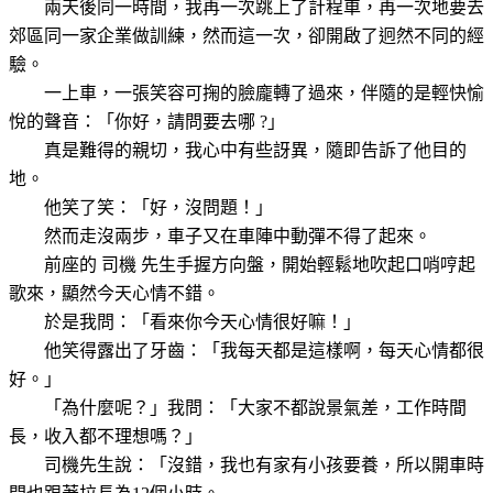
兩天後同一時間，我再一次跳上了計程車，再一次地要去
郊區同一家企業做訓練，然而這一次，卻開啟了迥然不同的經
驗。
一上車，一張笑容可掬的臉龐轉了過來，伴隨的是輕快愉
悅的聲音：「你好，請問要去哪
?
」
真是難得的親切，我心中有些訝異，隨即告訴了他目的
地。
他笑了笑：「好，沒問題！」
然而走沒兩步，車子又在車陣中動彈不得了起來。
前座的
司機
先生手握方向盤，開始輕鬆地吹起口哨哼起
歌來，顯然今天心情不錯。
於是我問：「看來你今天心情很好嘛！」
他笑得露出了牙齒：「我每天都是這樣啊，每天心情都很
好。」
「為什麼呢？」我問：「大家不都說景氣差，工作時間
長，收入都不理想嗎？」
司機
先生說：「沒錯，我也有家有小孩要養，所以開車時