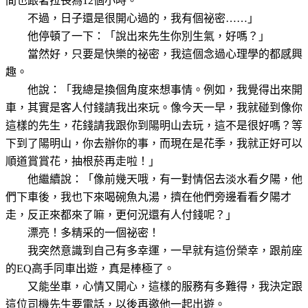
間也跟著拉長為
12
個小時。
不過，日子還是很開心過的，我有個祕密……」
他停頓了一下：「說出來先生你別生氣，好嗎？」
當然好，只要是快樂的祕密，我這個念過心理學的都感興
趣。
他說：「我總是換個角度來想事情。例如，我覺得出來開
車，其實是客人付錢請我出來玩。像今天一早，我就碰到像你
這樣的先生，花錢請我跟你到陽明山去玩，這不是很好嗎？等
下到了陽明山，你去辦你的事，而現在是花季，我就正好可以
順道賞賞花，抽根菸再走啦！」
他繼續說：「像前幾天哦，有一對情侶去淡水看夕陽，他
們下車後，我也下來喝碗魚丸湯，擠在他們旁邊看看夕陽才
走，反正來都來了嘛，更何況還有人付錢呢？」
漂亮！多精采的一個祕密！
我突然意識到自己有多幸運，一早就有這份榮幸，跟前座
的
EQ
高手同車出遊，真是棒極了。
又能坐車，心情又開心，這樣的服務有多難得，我決定跟
這位司機先生要電話，以後再邀他一起出遊。