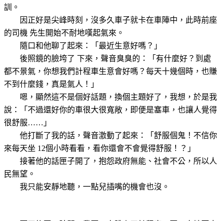
訓。
因正好是尖峰時刻，沒多久車子就卡在車陣中，此時前座
的司機
先生開始不耐地嘆起氣來。
隨口和他聊了起來：「最近生意好嗎？」
後照鏡的臉垮了
下來，聲音臭臭的：「有什麼好？到處
都不景氣，你想我們計程車生意會好嗎？每天十幾個時，也賺
不到什麼錢，真是氣人！」
嗯，顯然這不是個好話題，換個主題好了，我想，於是我
說：「不過還好你的車很大很寬敞，即便是塞車，也讓人覺得
很舒服……」
他打斷了我的話，聲音激動了起來：「舒服個鬼！不信你
來每天坐
12
個小時看看，看你還會不會覺得舒服！？」
接著他的話匣子開了，抱怨政府無能、社會不公，所以人
民無望。
我只能安靜地聽，一點兒插嘴的機會也沒。