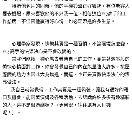
接過他名片的同時，他的手機鈴聲正好響起，有位老客人
要去機場，原來喜歡他的不只我一位，相信這位
EQ
高手的工
作態度，不但替他贏得好心情，也必定帶進許多生意。
心理學家發現，快樂其實是一種習慣，不論環境怎麼變，
EQ
高手的快樂決心是不會改變的。
當我們能換一種心態去看待自己的工作，並帶著遊戲般的
愉快心情面對工作，你會發覺自己的內在能量強大許多，抗壓
應變的功力也因此大為增進，而這，也正是貫徹快樂決心的漂
亮做法。
我自己就常覺得，工作其實是一種偽裝，讓我有很好的藉
口及機會，能因著演講及各種活動，去認識許許多多有趣精彩
的人，這不是很過癮嗎？（更何況，往往還有人付錢
呢！）。